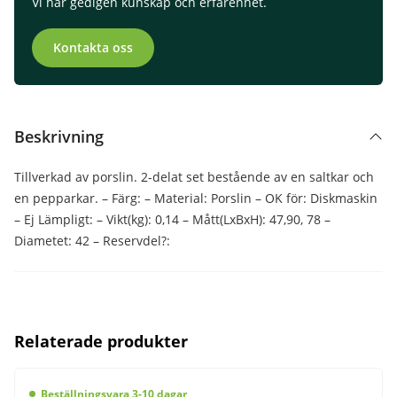
Vi har gedigen kunskap och erfarenhet.
Kontakta oss
Beskrivning
Tillverkad av porslin. 2-delat set bestående av en saltkar och
en pepparkar. – Färg: – Material: Porslin – OK för: Diskmaskin
– Ej Lämpligt: – Vikt(kg): 0,14 – Mått(LxBxH): 47,90, 78 –
Diametet: 42 – Reservdel?:
Relaterade produkter
Beställningsvara 3-10 dagar