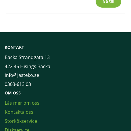
Gå till
KONTAKT
Backa Strandgata 13
422 46 Hisings Backa
info@jasteko.se
0303-613 03
OM OSS
Läs mer om oss
Kontakta oss
Storkökservice
Diskservice