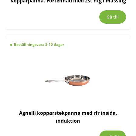
Kopparpanna. Förtennad med 2st htg i mässing
Gå till
Beställningsvara 3-10 dagar
Agnelli kopparstekpanna med rfr insida,
induktion