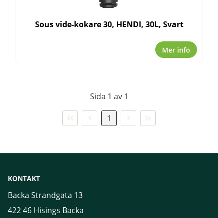
Sous vide-kokare 30, HENDI, 30L, Svart
Mer info
Sida 1 av 1
Första
Föregående
Nästa
Sista
1
sidan
sida
sida
sidan
KONTAKT
Backa Strandgata 13
422 46 Hisings Backa