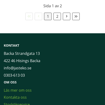
Sida 1 av 2
Första
Föregående
Nästa
Sista
1
2
sidan
sida
sida
sidan
KONTAKT
Backa Strandgata 13
422 46 Hisings Backa
info@jasteko.se
0303-613 03
OM OSS
Läs mer om oss
Kontakta oss
Storkökservice