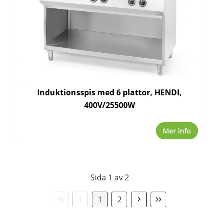
Induktionsspis med 6 plattor, HENDI,
400V/25500W
Mer info
Sida 1 av 2
Första
Föregående
Nästa
Sista
1
2
sidan
sida
sida
sidan