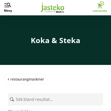
0
Meny
VARUKORG
Koka & Steka
restaurangmaskiner