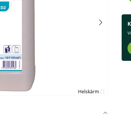
K
V
Helskärm