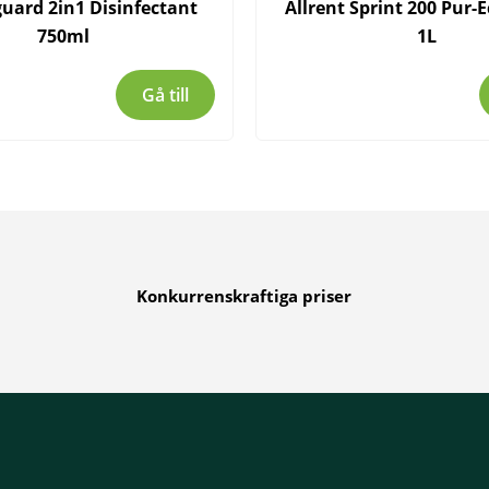
guard 2in1 Disinfectant
Allrent Sprint 200 Pur-
750ml
1L
Gå till
Konkurrenskraftiga priser