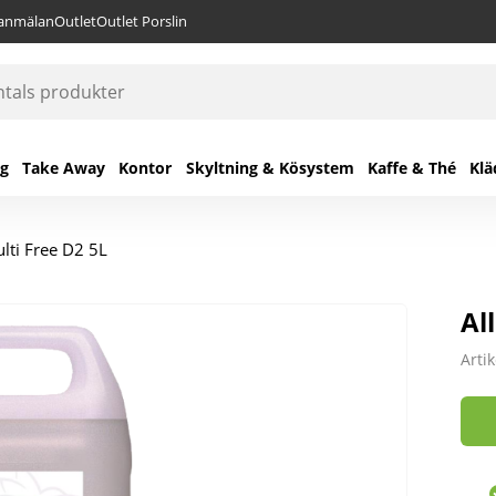
lanmälan
Outlet
Outlet Porslin
ng
Take Away
Kontor
Skyltning & Kösystem
Kaffe & Thé
Klä
lti Free D2 5L
Al
Arti