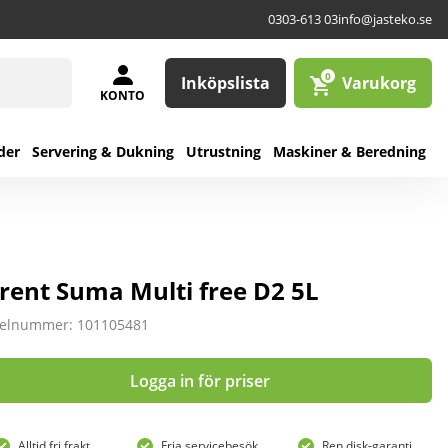
0303-613 03
info@jasteko.se
0
Inköpslista
Varukorg
KONTO
der
Servering & Dukning
Utrustning
Maskiner & Beredning
lrent Suma Multi free D2 5L
kelnummer: 101105481
Logga in för priser
Alltid fri frakt
Fria servicebesök
Ren disk-garanti