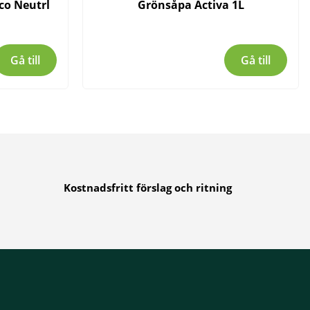
Eco Neutrl
Grönsåpa Activa 1L
Gå till
Gå till
Kostnadsfritt förslag och ritning