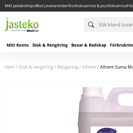
Mitt Jasteko
Köpvillkor
Leveranstider
Storköksservice & Jour
Diskservice
Fe
Sök
bland
tusentals
produkter
Mitt Konto
Disk & Rengöring
Boxar & Redskap
Förbrukni
hem
/
disk & rengöring
/
rengöring
/
allrent
/
Allrent Suma Mu