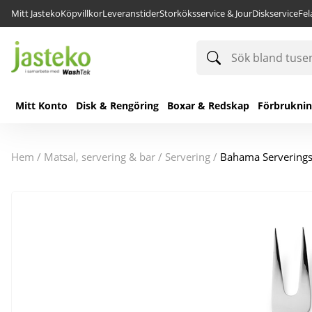
Mitt Jasteko
Köpvillkor
Leveranstider
Storköksservice & Jour
Diskservice
Fe
Sök
bland
tusentals
produkter
Mitt Konto
Disk & Rengöring
Boxar & Redskap
Förbrukni
hem
/
matsal, servering & bar
/
servering
/
Bahama Serverings 