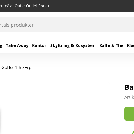
lanmälan
Outlet
Outlet Porslin
ng
Take Away
Kontor
Skyltning & Kösystem
Kaffe & Thé
Klä
Gaffel 1 St/Frp
Ba
Arti