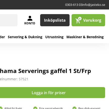
0303-613 03
info@jasteko.se
0
Inköpslista
Varukorg
KONTO
der
Servering & Dukning
Utrustning
Maskiner & Beredning
hama Serverings gaffel 1 St/Frp
kelnummer: 57521
Logga in för priser
Alltid fri frakt
Fria servicebesök
Ren disk-garanti