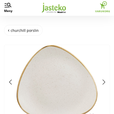
0
Meny
VARUKORG
churchill porslin