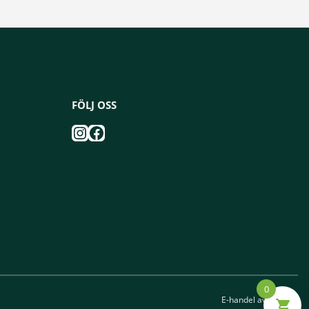
FÖLJ OSS
Instagram
Facebook
0
E-handel av
Viström