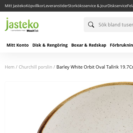
Mitt Jasteko
Köpvillkor
Leveranstider
Storköksservice & Jour
Diskservice
Fe
Sök
bland
tusentals
produkter
Mitt Konto
Disk & Rengöring
Boxar & Redskap
Förbrukni
hem
/
churchill porslin
/
Barley White Orbit Oval Tallrik 19.7