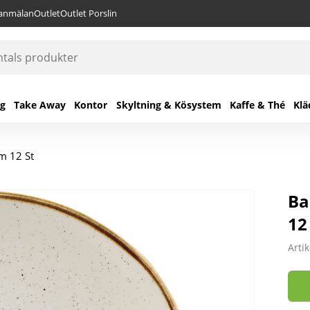
lanmälan
Outlet
Outlet Porslin
ng
Take Away
Kontor
Skyltning & Kösystem
Kaffe & Thé
Klä
Cm 12 St
Ba
12
Arti