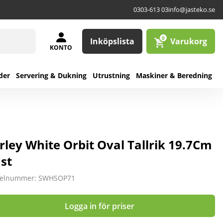
0303-613 03
info@jasteko.se
0
Inköpslista
Varukorg
KONTO
der
Servering & Dukning
Utrustning
Maskiner & Beredning
rley White Orbit Oval Tallrik 19.7Cm
 st
kelnummer: SWHSOP71
Logga in för priser