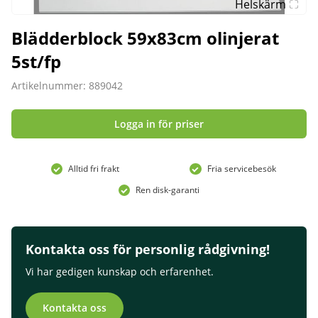
Helskärm
Blädderblock 59x83cm olinjerat
5st/fp
Artikelnummer: 889042
Logga in för priser
Alltid fri frakt
Fria servicebesök
Ren disk-garanti
Kontakta oss för personlig rådgivning!
Vi har gedigen kunskap och erfarenhet.
Kontakta oss