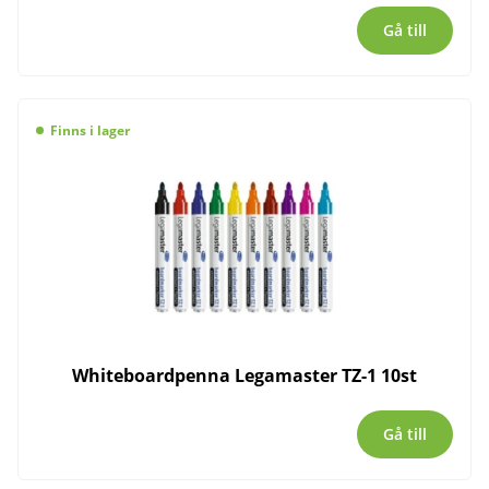
Gå till
Finns i lager
Whiteboardpenna Legamaster TZ-1 10st
Gå till