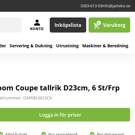
0303-613 03
info@jasteko.se
0
Inköpslista
Varukorg
KONTO
der
Servering & Dukning
Utrustning
Maskiner & Beredning
oom Coupe tallrik D23cm, 6 St/Frp
ikelnummer: OMRBLM23CK
Logga in för priser
Alltid fri frakt
Fria servicebesök
Ren disk-garanti