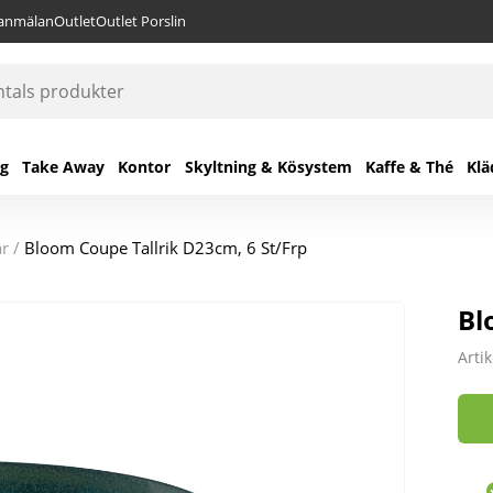
lanmälan
Outlet
Outlet Porslin
ng
Take Away
Kontor
Skyltning & Kösystem
Kaffe & Thé
Klä
ar
/
Bloom Coupe Tallrik D23cm, 6 St/Frp
Bl
Art