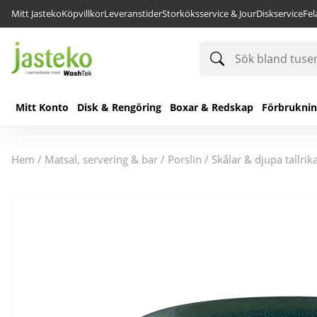
Mitt Jasteko
Köpvillkor
Leveranstider
Storköksservice & Jour
Diskservice
Fe
Sök
bland
tusentals
produkter
Mitt Konto
Disk & Rengöring
Boxar & Redskap
Förbrukni
hem
/
matsal, servering & bar
/
porslin
/
skålar & djupa tallrik