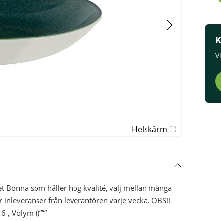
K
V
Helskärm
 Bonna som håller hög kvalité, välj mellan många
ar inleveranser från leverantören varje vecka. OBS!!
 , Volym ()”””