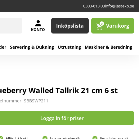
0303-613 03
info@jasteko.se
0
Inköpslista
Varukorg
KONTO
der
Servering & Dukning
Utrustning
Maskiner & Beredning
ueberry Walled Tallrik 21 cm 6 st
kelnummer: SBBSWP211
Logga in för priser
Alltid fri frakt
Fria servicebesök
Ren disk-garanti