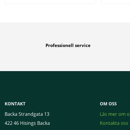
Professionell service
KONTAKT
OM OSS
Backa Strandgata 13
Läs mer om o
422 46 Hisings Backa
Kontakta oss