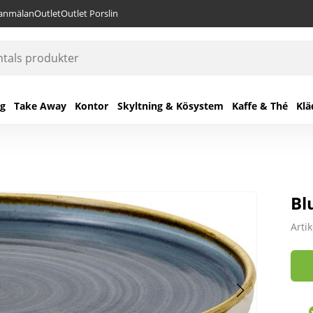
lanmälan
Outlet
Outlet Porslin
ng
Take Away
Kontor
Skyltning & Kösystem
Kaffe & Thé
Klä
Bl
Arti