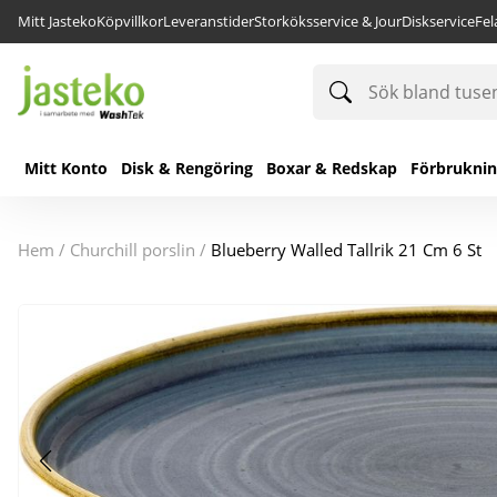
Mitt Jasteko
Köpvillkor
Leveranstider
Storköksservice & Jour
Diskservice
Fe
Sök
bland
tusentals
produkter
Mitt Konto
Disk & Rengöring
Boxar & Redskap
Förbrukni
hem
/
churchill porslin
/
Blueberry Walled Tallrik 21 Cm 6 St