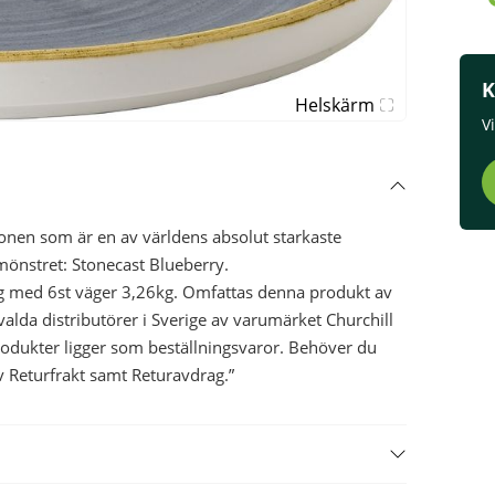
K
Helskärm
V
onen som är en av världens absolut starkaste
mönstret: Stonecast Blueberry.
g med 6st väger 3,26kg. Omfattas denna produkt av
utvalda distributörer i Sverige av varumärket Churchill
rodukter ligger som beställningsvaror. Behöver du
v Returfrakt samt Returavdrag.”