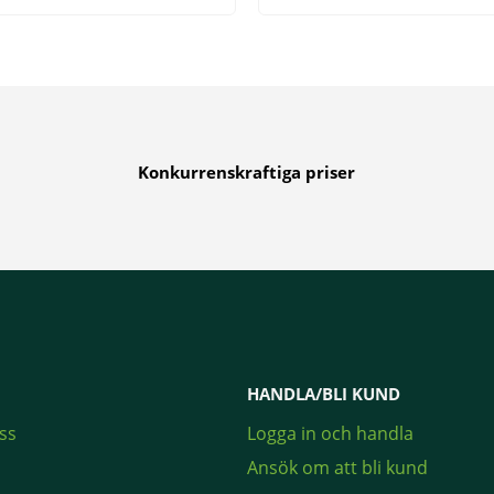
Konkurrenskraftiga priser
HANDLA/BLI KUND
ss
Logga in och handla
Ansök om att bli kund