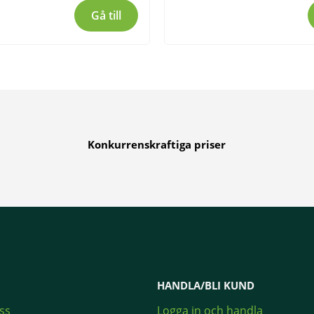
Gå till
Konkurrenskraftiga priser
HANDLA/BLI KUND
ss
Logga in och handla