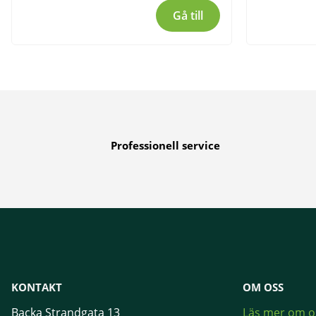
Gå till
Professionell service
KONTAKT
OM OSS
Backa Strandgata 13
Läs mer om o