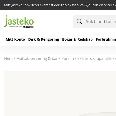
Mitt Jasteko
Köpvillkor
Leveranstider
Storköksservice & Jour
Diskservice
Fe
Sök
bland
tusentals
produkter
Mitt Konto
Disk & Rengöring
Boxar & Redskap
Förbrukni
hem
/
matsal, servering & bar
/
porslin
/
skålar & djupa tallrik