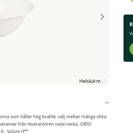
K
V
Helskärm
a som håller hög kvalité, välj mellan många olika
everanser från leverantören varje vecka. OBS!!
 , Volym ()”””