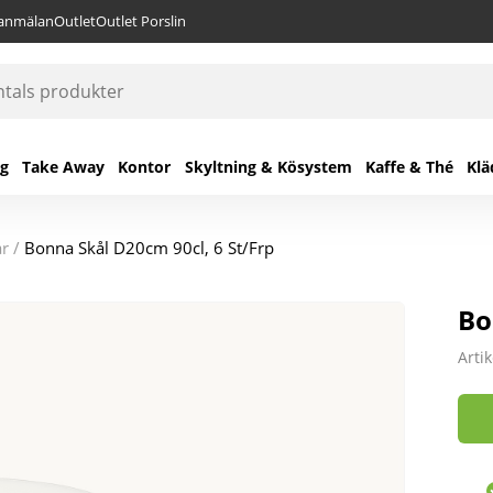
lanmälan
Outlet
Outlet Porslin
ng
Take Away
Kontor
Skyltning & Kösystem
Kaffe & Thé
Klä
ar
/
Bonna Skål D20cm 90cl, 6 St/Frp
Bo
Arti