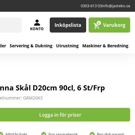
0303-613 03
info@jasteko.se
0
Inköpslista
Varukorg
KONTO
der
Servering & Dukning
Utrustning
Maskiner & Beredning
nna Skål D20cm 90cl, 6 St/Frp
kelnummer: GRM20KS
Logga in för priser
Alltid fri frakt
Fria servicebesök
Ren disk-garanti