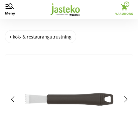
0
Meny
VARUKORG
kök- & restaurangutrustning