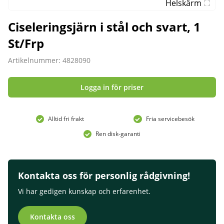
Helskärm
Ciseleringsjärn i stål och svart, 1
St/Frp
Artikelnummer: 4828090
Logga in för priser
Alltid fri frakt
Fria servicebesök
Ren disk-garanti
Kontakta oss för personlig rådgivning!
Vi har gedigen kunskap och erfarenhet.
Kontakta oss