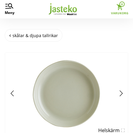
0
Meny
VARUKORG
skålar & djupa tallrikar
Helskärm