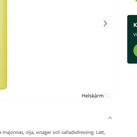
K
V
Helskärm
majonnäs, olja, vinäger och salladsdressing. Lätt,