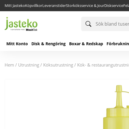
Mitt Jasteko
Köpvillkor
Leveranstider
Storköksservice & Jour
Diskservice
Fe
Sök
bland
tusentals
produkter
Mitt Konto
Disk & Rengöring
Boxar & Redskap
Förbrukni
hem
/
utrustning
/
köksutrustning
/
kök- & restaurangutrustn