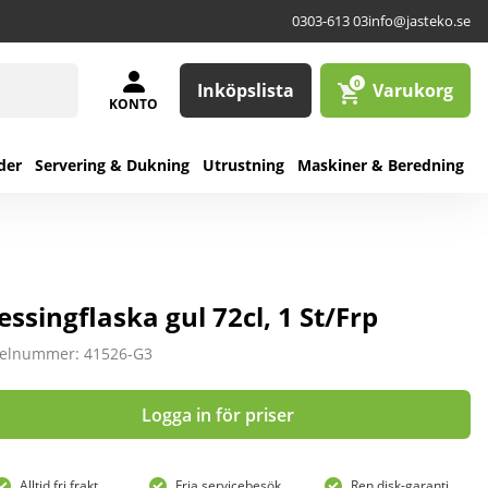
0303-613 03
info@jasteko.se
0
Inköpslista
Varukorg
KONTO
der
Servering & Dukning
Utrustning
Maskiner & Beredning
essingflaska gul 72cl, 1 St/Frp
kelnummer: 41526-G3
Logga in för priser
Alltid fri frakt
Fria servicebesök
Ren disk-garanti