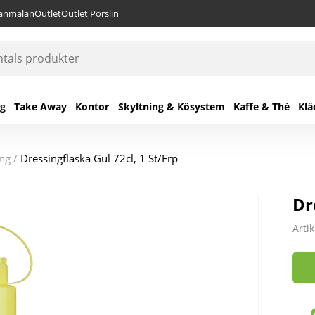
lanmälan
Outlet
Outlet Porslin
ng
Take Away
Kontor
Skyltning & Kösystem
Kaffe & Thé
Klä
ing
/
Dressingflaska Gul 72cl, 1 St/Frp
Dr
Arti