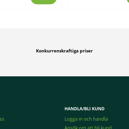
Konkurrenskraftiga priser
HANDLA/BLI KUND
ss
Logga in och handla
Ansök om att bli kund