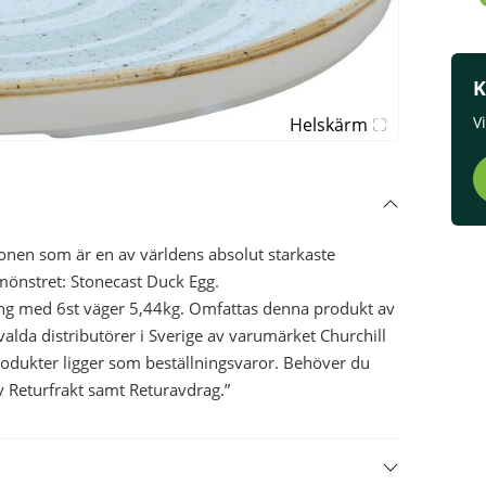
K
V
Helskärm
onen som är en av världens absolut starkaste
mönstret: Stonecast Duck Egg.
ng med 6st väger 5,44kg. Omfattas denna produkt av
utvalda distributörer i Sverige av varumärket Churchill
rodukter ligger som beställningsvaror. Behöver du
v Returfrakt samt Returavdrag.”