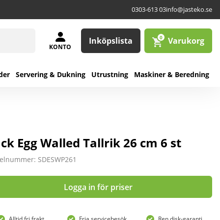
0303-613 03
info@jasteko.se
0
Inköpslista
Varukorg
KONTO
der
Servering & Dukning
Utrustning
Maskiner & Beredning
ck Egg Walled Tallrik 26 cm 6 st
kelnummer: SDESWP261
Logga in för priser
Alltid fri frakt
Fria servicebesök
Ren disk-garanti