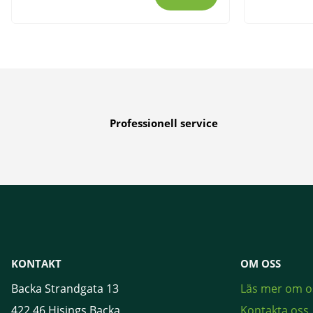
Professionell service
KONTAKT
OM OSS
Backa Strandgata 13
Läs mer om o
422 46 Hisings Backa
Kontakta oss