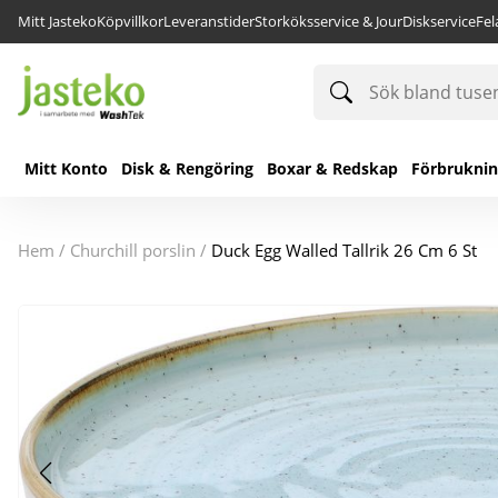
Mitt Jasteko
Köpvillkor
Leveranstider
Storköksservice & Jour
Diskservice
Fe
Sök
bland
tusentals
produkter
Mitt Konto
Disk & Rengöring
Boxar & Redskap
Förbrukni
hem
/
churchill porslin
/
Duck Egg Walled Tallrik 26 Cm 6 St