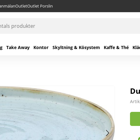
lanmälan
Outlet
Outlet Porslin
ng
Take Away
Kontor
Skyltning & Kösystem
Kaffe & Thé
Klä
Du
Arti