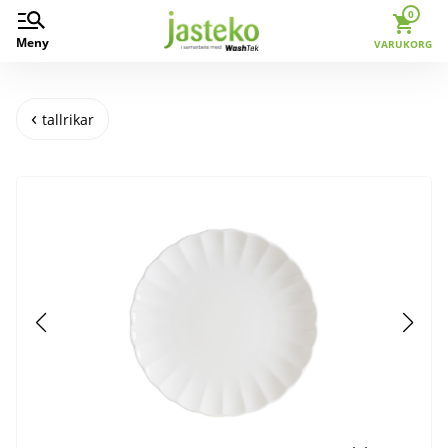
0
Meny
VARUKORG
tallrikar