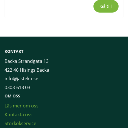
Gå till
KONTAKT
Backa Strandgata 13
422 46 Hisings Backa
info@jasteko.se
0303-613 03
OM OSS
Läs mer om oss
Kontakta oss
Storkökservice