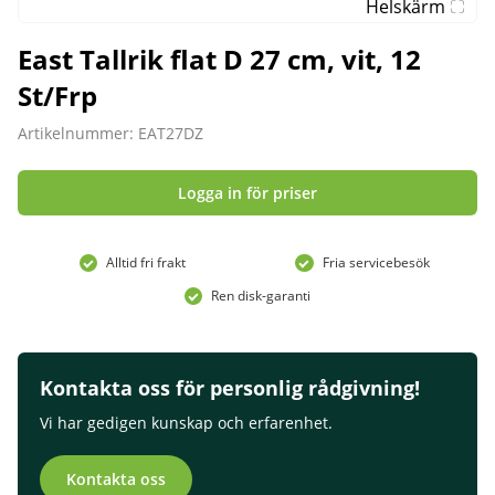
Helskärm
East Tallrik flat D 27 cm, vit, 12
St/Frp
Artikelnummer: EAT27DZ
Logga in för priser
Alltid fri frakt
Fria servicebesök
Ren disk-garanti
Kontakta oss för personlig rådgivning!
Vi har gedigen kunskap och erfarenhet.
Kontakta oss