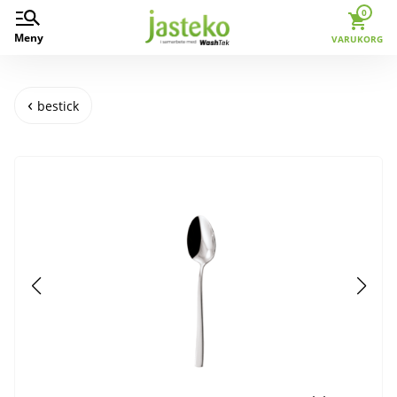
0
Meny
VARUKORG
bestick