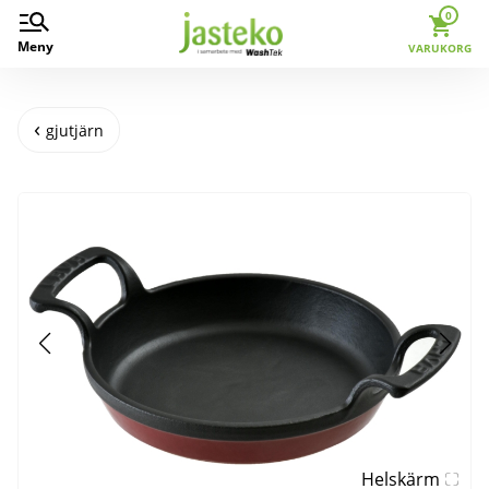
0
Meny
VARUKORG
gjutjärn
Helskärm