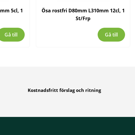
mm 5cl, 1
Ösa rostfri D80mm L310mm 12cl, 1
St/Frp
Gå till
Gå till
Kostnadsfritt förslag och ritning