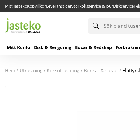
Mitt Jasteko
Köpvillkor
Leveranstider
Storköksservice & Jour
Diskservice
Fe
Sök
bland
tusentals
produkter
Mitt Konto
Disk & Rengöring
Boxar & Redskap
Förbrukni
hem
/
utrustning
/
köksutrustning
/
bunkar & slevar
/
Flottyr