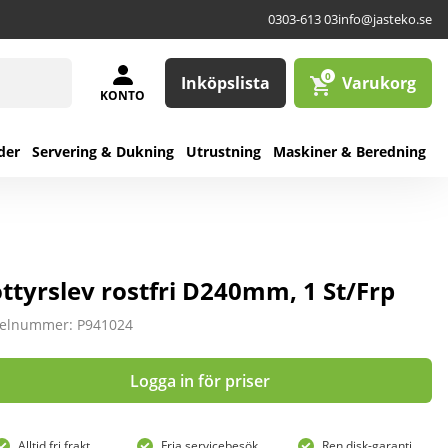
0303-613 03
info@jasteko.se
0
Inköpslista
Varukorg
KONTO
der
Servering & Dukning
Utrustning
Maskiner & Beredning
ottyrslev rostfri D240mm, 1 St/Frp
kelnummer: P941024
Logga in för priser
Alltid fri frakt
Fria servicebesök
Ren disk-garanti