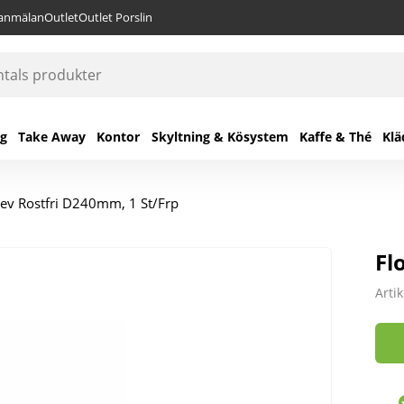
lanmälan
Outlet
Outlet Porslin
ng
Take Away
Kontor
Skyltning & Kösystem
Kaffe & Thé
Klä
slev Rostfri D240mm, 1 St/Frp
Fl
Arti