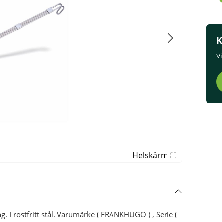
K
V
Helskärm
. I rostfritt stål. Varumärke ( FRANKHUGO ) , Serie (