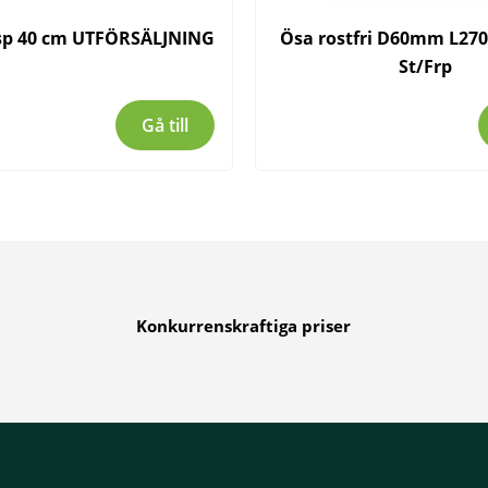
sp 40 cm UTFÖRSÄLJNING
Ösa rostfri D60mm L270
St/Frp
Gå till
Konkurrenskraftiga priser