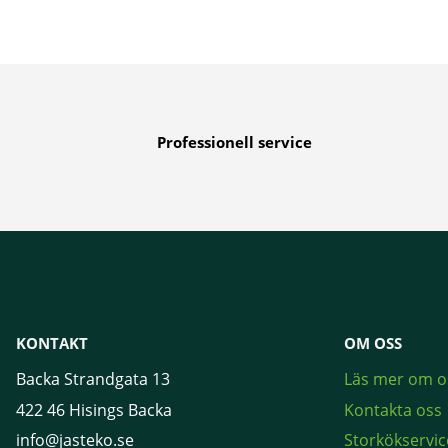
Professionell service
KONTAKT
OM OSS
Backa Strandgata 13
Läs mer om o
422 46 Hisings Backa
Kontakta oss
info@jasteko.se
Storkökservic