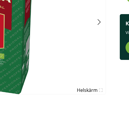
K
V
Helskärm