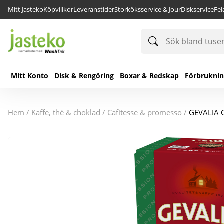
Mitt Jasteko
Köpvillkor
Leveranstider
Storköksservice & Jour
Diskservice
Fe
Sök
bland
tusentals
produkter
Mitt Konto
Disk & Rengöring
Boxar & Redskap
Förbrukni
hem
/
kaffe, thé & choklad
/
cafitesse & promesso
/
GEVALIA C