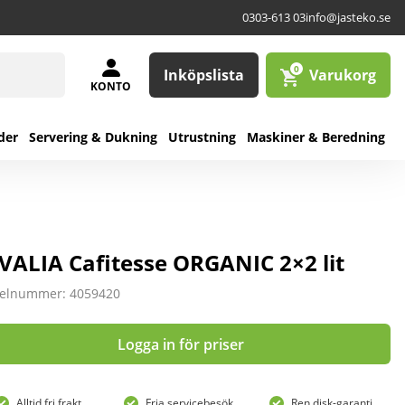
0303-613 03
info@jasteko.se
0
Inköpslista
Varukorg
KONTO
der
Servering & Dukning
Utrustning
Maskiner & Beredning
VALIA Cafitesse ORGANIC 2×2 lit
kelnummer: 4059420
Logga in för priser
Alltid fri frakt
Fria servicebesök
Ren disk-garanti