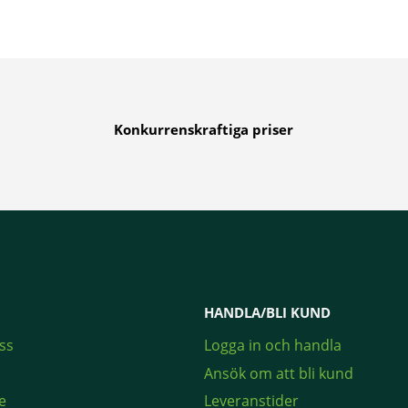
Konkurrenskraftiga priser
HANDLA/BLI KUND
ss
Logga in och handla
Ansök om att bli kund
e
Leveranstider