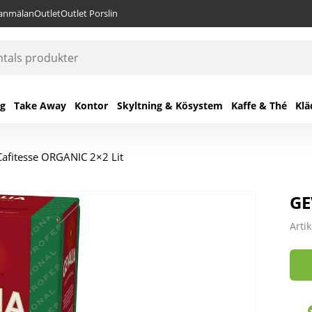
lanmälan
Outlet
Outlet Porslin
ng
Take Away
Kontor
Skyltning & Kösystem
Kaffe & Thé
Klä
afitesse ORGANIC 2×2 Lit
GE
Arti