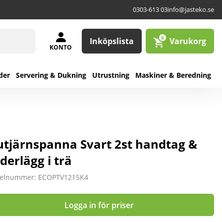
0303-613 03
info@jasteko.se
0
Inköpslista
Varukorg
KONTO
der
Servering & Dukning
Utrustning
Maskiner & Beredning
utjärnspanna Svart 2st handtag &
derlägg i trä
kelnummer: ECOPTV1215K4
Logga in för priser