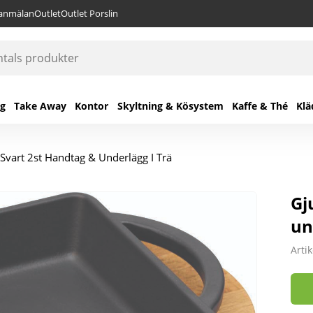
lanmälan
Outlet
Outlet Porslin
ng
Take Away
Kontor
Skyltning & Kösystem
Kaffe & Thé
Klä
Svart 2st Handtag & Underlägg I Trä
Gj
un
Arti