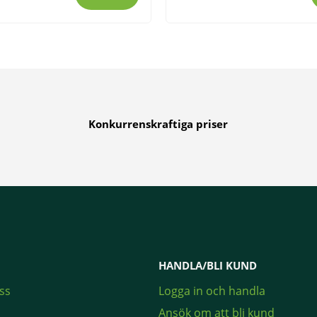
Konkurrenskraftiga priser
HANDLA/BLI KUND
ss
Logga in och handla
Ansök om att bli kund