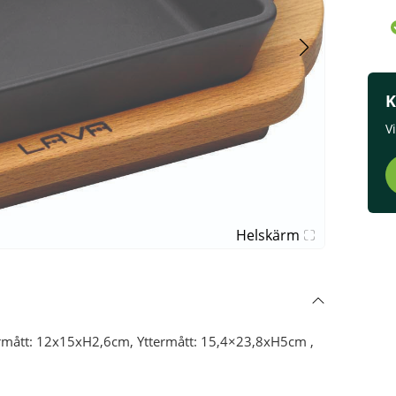
K
V
Helskärm
nermått: 12x15xH2,6cm, Yttermått: 15,4×23,8xH5cm ,