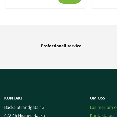
Professionell service
KONTAKT
OM OSS
Backa Strandgata 13
Läs mer om o
422 46 Hisings Backa
Kontakta oss