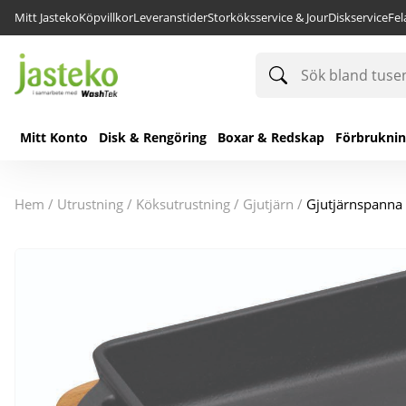
Mitt Jasteko
Köpvillkor
Leveranstider
Storköksservice & Jour
Diskservice
Fe
Sök
bland
tusentals
produkter
Mitt Konto
Disk & Rengöring
Boxar & Redskap
Förbrukni
hem
/
utrustning
/
köksutrustning
/
gjutjärn
/
Gjutjärnspanna 