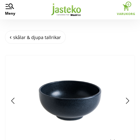
0
Meny
VARUKORG
skålar & djupa tallrikar