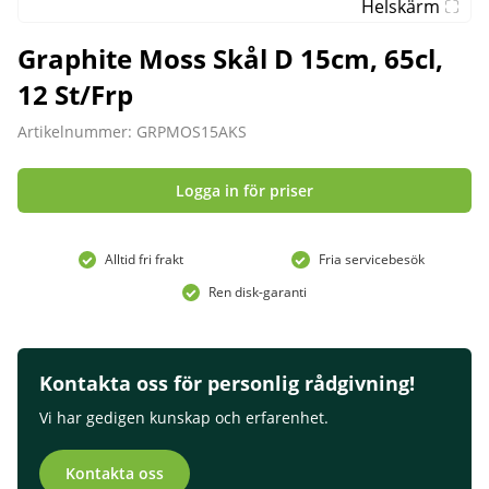
Helskärm
Graphite Moss Skål D 15cm, 65cl,
12 St/Frp
Artikelnummer: GRPMOS15AKS
Logga in för priser
Alltid fri frakt
Fria servicebesök
Ren disk-garanti
Kontakta oss för personlig rådgivning!
Vi har gedigen kunskap och erfarenhet.
Kontakta oss