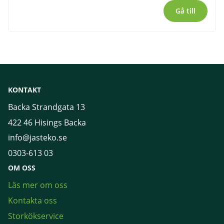
Gå till
KONTAKT
Backa Strandgata 13
422 46 Hisings Backa
info@jasteko.se
0303-613 03
OM OSS
Läs mer om oss
Kontakta oss
Storkökservice