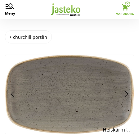
0
Meny
VARUKORG
churchill porslin
Helskärm