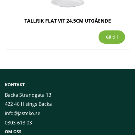
TALLRIK FLAT VIT 24,5CM UTGÅENDE
Gå till
KONTAKT
Backa Strandgata 13
422 46 Hisings Backa
info@jasteko.se
0303-613 03
OM OSS