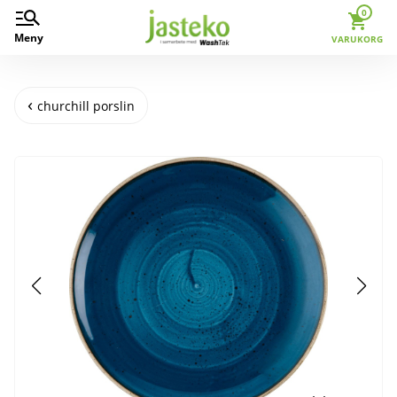
0
Meny
VARUKORG
churchill porslin