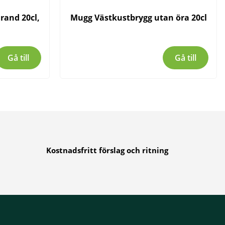
rand 20cl,
Mugg Västkustbrygg utan öra 20cl
Gå till
Gå till
Kostnadsfritt förslag och ritning