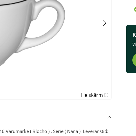
K
V
Helskärm
 Varumärke ( Blocho ) , Serie ( Nana ). Leveranstid: