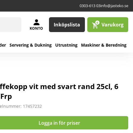
0303-613 03
info@jasteko.se
0
Inköpslista
Varukorg
KONTO
der
Servering & Dukning
Utrustning
Maskiner & Beredning
ffekopp vit med svart rand 25cl, 6
/Frp
kelnummer: 17457232
Logga in för priser