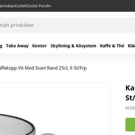
lanmälan
Outlet
Outlet Porslin
ng
Take Away
Kontor
Skyltning & Kösystem
Kaffe & Thé
Klä
ffekopp Vit Med Svart Rand 25cl, 6 St/Frp
Ka
St
Arti