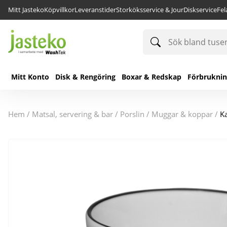
Mitt Jasteko
Köpvillkor
Leveranstider
Storköksservice & Jour
Diskservice
Fe
Sök
bland
tusentals
produkter
Mitt Konto
Disk & Rengöring
Boxar & Redskap
Förbrukni
hem
/
matsal, servering & bar
/
porslin
/
muggar & koppar
/
Ka