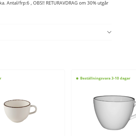
vecka. Antal/frp:6 , OBS!! RETURAVDRAG om 30% utgår
r
Beställningsvara 3-10 dagar