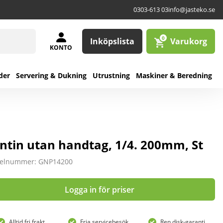
0303-613 03
info@jasteko.se
0
Inköpslista
Varukorg
KONTO
der
Servering & Dukning
Utrustning
Maskiner & Beredning
ntin utan handtag, 1/4. 200mm, St
kelnummer: GNP14200
Logga in för priser
Alltid fri frakt
Fria servicebesök
Ren disk-garanti