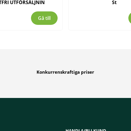
TFRI UTFÖRSÄLJNIN
St
Gå till
Konkurrenskraftiga priser
HANDLA/BLI KUND