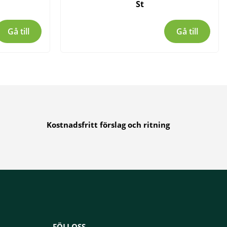
St
Gå till
Gå till
Kostnadsfritt förslag och ritning
FÖLJ OSS