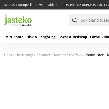
Mitt Jasteko
Köpvillkor
Leveranstider
Storköksservice & Jour
Diskservice
Fe
Sök
bland
tusentals
produkter
Mitt Konto
Disk & Rengöring
Boxar & Redskap
Förbrukni
hem
/
utrustning
/
kantiner
/
kantiner rostfria
/
Kantin Utan H