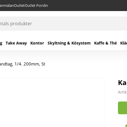
lanmälan
Outlet
Outlet Porslin
ng
Take Away
Kontor
Skyltning & Kösystem
Kaffe & Thé
Klä
andtag, 1/4. 200mm, St
Ka
Arti