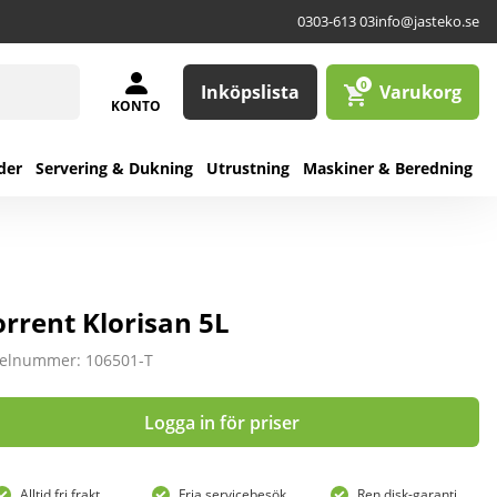
0303-613 03
info@jasteko.se
0
Inköpslista
Varukorg
KONTO
der
Servering & Dukning
Utrustning
Maskiner & Beredning
orrent Klorisan 5L
kelnummer: 106501-T
Logga in för priser
Alltid fri frakt
Fria servicebesök
Ren disk-garanti