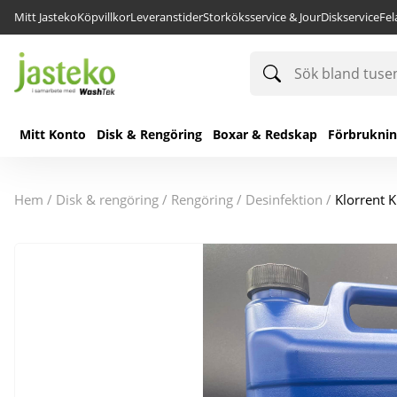
Mitt Jasteko
Köpvillkor
Leveranstider
Storköksservice & Jour
Diskservice
Fe
Sök
bland
tusentals
produkter
Mitt Konto
Disk & Rengöring
Boxar & Redskap
Förbrukni
hem
/
disk & rengöring
/
rengöring
/
desinfektion
/
Klorrent K