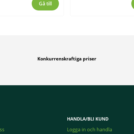
Gå till
Konkurrenskraftiga priser
HANDLA/BLI KUND
ss
Logga in och handla