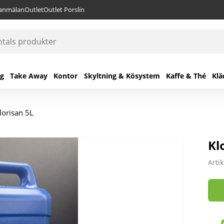
lanmälan
Outlet
Outlet Porslin
ng
Take Away
Kontor
Skyltning & Kösystem
Kaffe & Thé
Klä
lorisan 5L
Kl
Arti