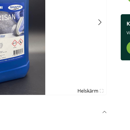
K
V
Helskärm