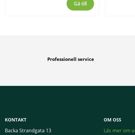
Gå till
Professionell service
KONTAKT
OM OSS
Backa Strandgata 13
Läs mer om o