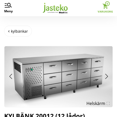
0
Meny
VARUKORG
kylbänkar
Helskärm
KYLBÄNK 20012 (12 lådor)