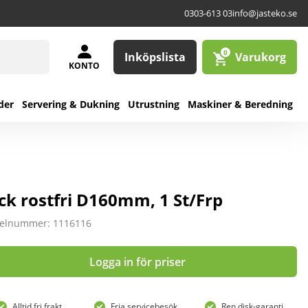
0303-613 03
info@jasteko.se
0
Inköpslista
Varukorg
KONTO
der
Servering & Dukning
Utrustning
Maskiner & Beredning
ck rostfri D160mm, 1 St/Frp
kelnummer: 1116116
Logga in för priser
Alltid fri frakt
Fria servicebesök
Ren disk-garanti