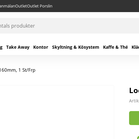
lanmälan
Outlet
Outlet Porslin
ng
Take Away
Kontor
Skyltning & Kösystem
Kaffe & Thé
Klä
D160mm, 1 St/Frp
Lo
Arti