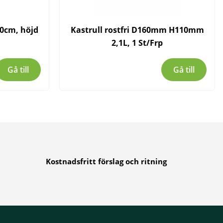
10cm, höjd
Kastrull rostfri D160mm H110mm
2,1L, 1 St/Frp
Gå till
Gå till
Kostnadsfritt förslag och ritning