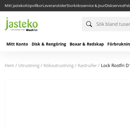
Mitt Jasteko
Köpvillkor
Leveranstider
Storköksservice & Jour
Diskservice
Fe
Sök
bland
tusentals
produkter
Mitt Konto
Disk & Rengöring
Boxar & Redskap
Förbrukni
hem
/
utrustning
/
köksutrustning
/
kastruller
/
Lock Rostfri 