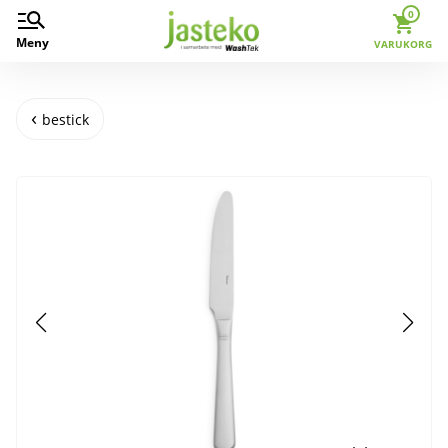
0
Meny
VARUKORG
bestick