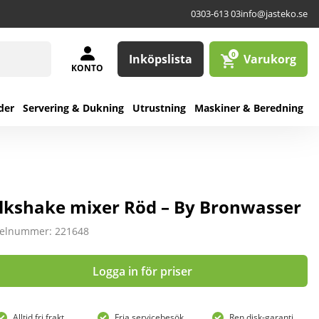
0303-613 03
info@jasteko.se
0
Inköpslista
Varukorg
KONTO
der
Servering & Dukning
Utrustning
Maskiner & Beredning
lkshake mixer Röd – By Bronwasser
kelnummer: 221648
Logga in för priser
Alltid fri frakt
Fria servicebesök
Ren disk-garanti