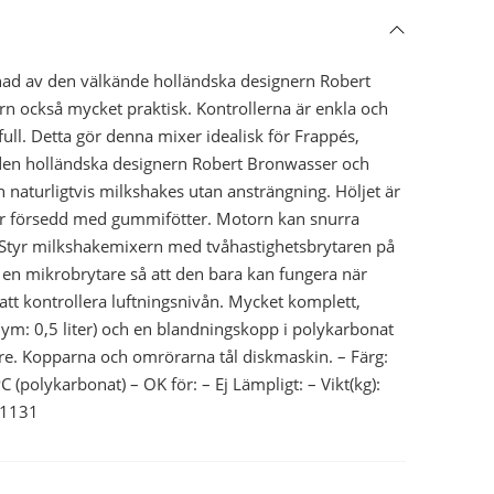
nad av den välkände holländska designern Robert
n också mycket praktisk. Kontrollerna är enkla och
tfull. Detta gör denna mixer idealisk för Frappés,
 den holländska designern Robert Bronwasser och
h naturligtvis milkshakes utan ansträngning. Höljet är
ch är försedd med gummifötter. Motorn kan snurra
 Styr milkshakemixern med tvåhastighetsbrytaren på
 en mikrobrytare så att den bara kan fungera när
att kontrollera luftningsnivån. Mycket komplett,
lym: 0,5 liter) och en blandningskopp i polykarbonat
re. Kopparna och omrörarna tål diskmaskin. – Färg:
PC (polykarbonat) – OK för: – Ej Lämpligt: – Vikt(kg):
61131