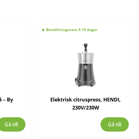
Beställningsvara 3-10 dagar
å – By
Elektrisk citruspress, HENDI,
230V/230W
Gå till
Gå till