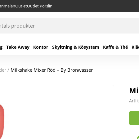
lanmälan
Outlet
Outlet Porslin
ng
Take Away
Kontor
Skyltning & Kösystem
Kaffe & Thé
Klä
nder
/
Milkshake Mixer Röd – By Bronwasser
Mi
Arti