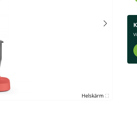
K
V
Helskärm