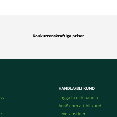
Konkurrenskraftiga priser
HANDLA/BLI KUND
ss
Logga in och handla
Ansök om att bli kund
e
Leveranstider