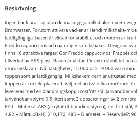
Beskrivning
Ingen bar klarar sig utan denna snygga milkshake-mixer desig
Bronwasser. Förutom att vara vacker är Hendi milkshake-mixer
lättillgängliga, basen är viktad för stabilitet och motorn är kraf
Freddo cappuccinos och naturligtvis milkshakes. Designad av
finns i 6 attraktiva färger. Gör Freddo cappuccinos, Frappés oc
tillverkat av ABS-plast. Basen är viktad för extra stabilitet o
omrörarskivan i två hastigheter, 15 000 och 19 000 varv/min.
toppen som är lättillgänglig. Milkshakemixern är utrustad med
koppen är korrekt placerad. Välj mellan två olika omrörare för 
levereras med en blandningskopp i rostfritt stål (användbar vo
(användbar volym: 0,5 liter) samt 2 uppsättningar av 2 omröra
Röd – Material: ABS (akrylnitril-butadien-styren), rostfritt stål, 
4,82 – Mått(LxBxH): 210,170, 485 – Diametet: – Reservdel?: 9