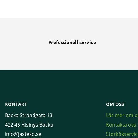
Professionell service
KONTAKT
OM OSS
Backa Strandgata 13
Läs mer om o
422 46 Hisings Backa
Kontakta oss
info@jasteko.se
Storkökservic