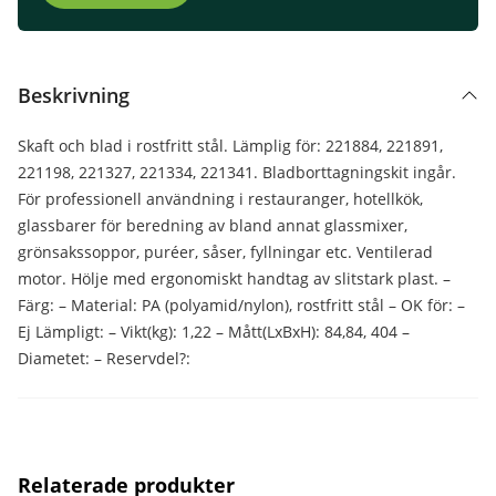
Beskrivning
Skaft och blad i rostfritt stål. Lämplig för: 221884, 221891,
221198, 221327, 221334, 221341. Bladborttagningskit ingår.
För professionell användning i restauranger, hotellkök,
glassbarer för beredning av bland annat glassmixer,
grönsakssoppor, puréer, såser, fyllningar etc. Ventilerad
motor. Hölje med ergonomiskt handtag av slitstark plast. –
Färg: – Material: PA (polyamid/nylon), rostfritt stål – OK för: –
Ej Lämpligt: – Vikt(kg): 1,22 – Mått(LxBxH): 84,84, 404 –
Diametet: – Reservdel?:
Relaterade produkter