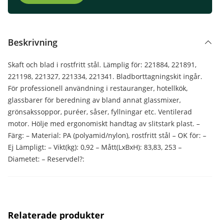
Beskrivning
Skaft och blad i rostfritt stål. Lämplig för: 221884, 221891,
221198, 221327, 221334, 221341. Bladborttagningskit ingår.
För professionell användning i restauranger, hotellkök,
glassbarer för beredning av bland annat glassmixer,
grönsakssoppor, puréer, såser, fyllningar etc. Ventilerad
motor. Hölje med ergonomiskt handtag av slitstark plast. –
Färg: – Material: PA (polyamid/nylon), rostfritt stål – OK för: –
Ej Lämpligt: – Vikt(kg): 0,92 – Mått(LxBxH): 83,83, 253 –
Diametet: – Reservdel?:
Relaterade produkter