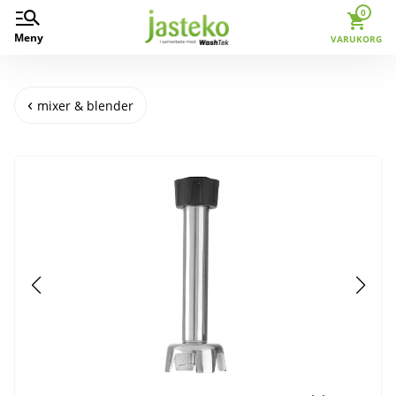
0
Meny
VARUKORG
mixer & blender