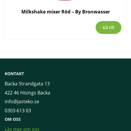
Milkshake mixer Röd – By Bronwasser
Gå till
KONTAKT
Backa Strandgata 13
422 46 Hisings Backa
info@jasteko.se
0303-613 03
OM OSS
Läs mer om oss