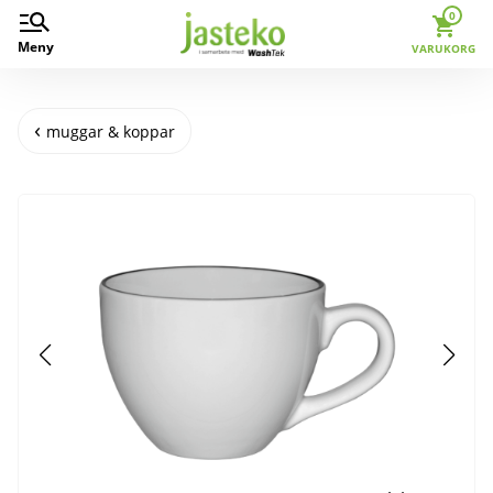
0
Meny
VARUKORG
muggar & koppar