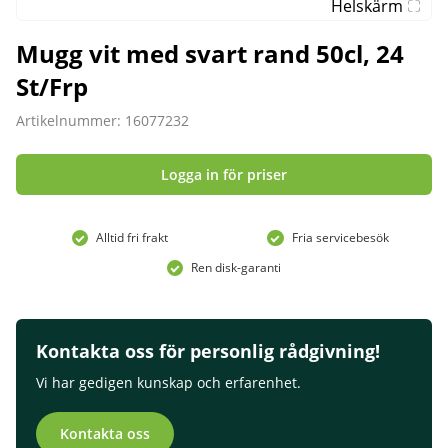
Helskärm
Mugg vit med svart rand 50cl, 24
St/Frp
Artikelnummer: 16077232
Logga in för priser
Alltid fri frakt
Fria servicebesök
Ren disk-garanti
Kontakta oss för personlig rådgivning!
Vi har gedigen kunskap och erfarenhet.
Kontakta oss