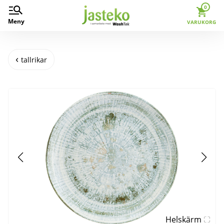
0
Meny
VARUKORG
tallrikar
Helskärm