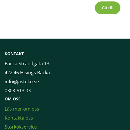
Gå till
KONTAKT
Backa Strandgata 13
422 46 Hisings Backa
info@jasteko.se
0303-613 03
OM OSS
Läs mer om oss
Kontakta oss
Storkökservice