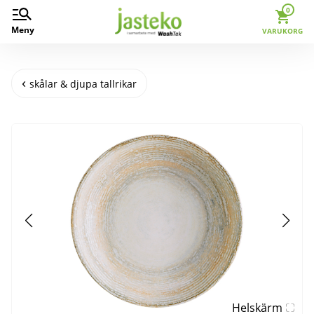
0
Meny
VARUKORG
skålar & djupa tallrikar
Helskärm