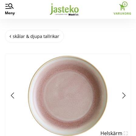
0
Meny
VARUKORG
skålar & djupa tallrikar
Helskärm