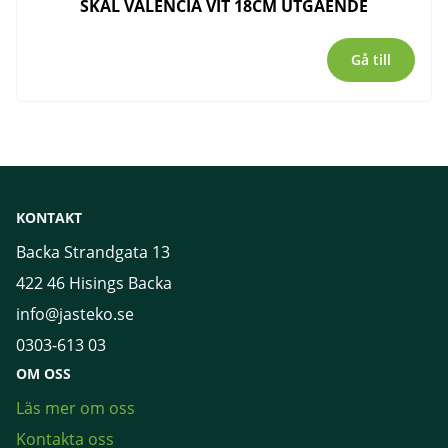
SKÅL VALENCIA VIT 18CM UTGÅENDE
Gå till
KONTAKT
Backa Strandgata 13
422 46 Hisings Backa
info@jasteko.se
0303-613 03
OM OSS
Läs mer om oss
Kontakta oss