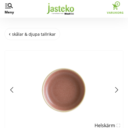
0
Meny
VARUKORG
skålar & djupa tallrikar
Helskärm