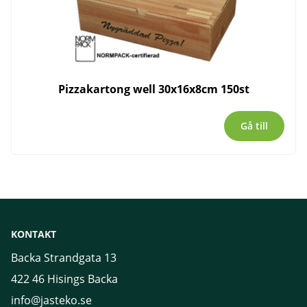
Pizzakartong well 30x16x8cm 150st
Gå till
KONTAKT
Backa Strandgata 13
422 46 Hisings Backa
info@jasteko.se