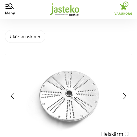
0
Meny
VARUKORG
köksmaskiner
Helskärm