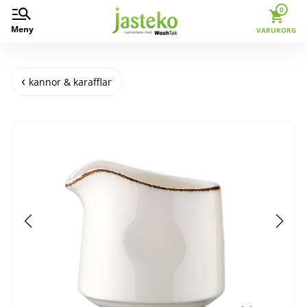
0
Meny
VARUKORG
kannor & karafflar