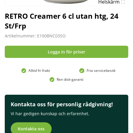
Helskärm
RETRO Creamer 6 cl utan htg, 24
St/Frp
Artikelnummer: E100BNC03SO
Logga in för priser
Alltid fri frakt
Fria servicebesök
Ren disk-garanti
Kontakta oss för personlig rådgivning!
Vi har gedigen kunskap och erfarenhet.
Kontakta oss