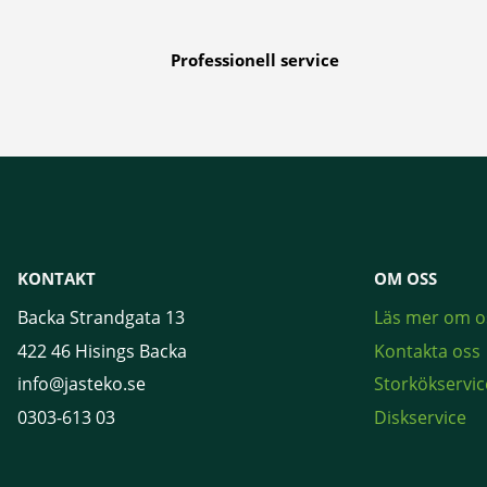
Professionell service
KONTAKT
OM OSS
Backa Strandgata 13
Läs mer om o
422 46 Hisings Backa
Kontakta oss
info@jasteko.se
Storkökservic
0303-613 03
Diskservice