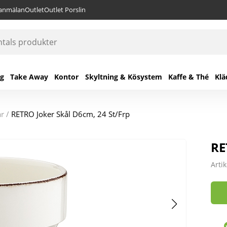
lanmälan
Outlet
Outlet Porslin
ng
Take Away
Kontor
Skyltning & Kösystem
Kaffe & Thé
Klä
ar
/
RETRO Joker Skål D6cm, 24 St/Frp
RE
Arti