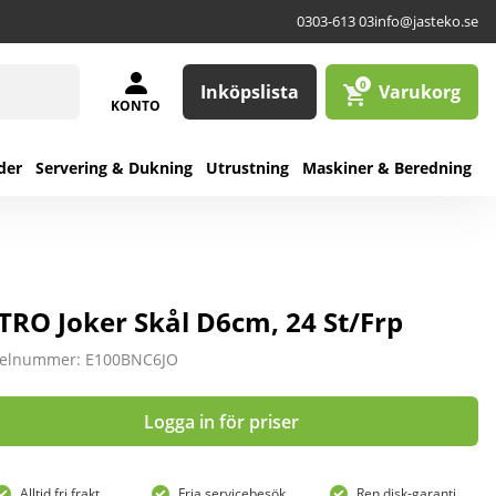
0303-613 03
info@jasteko.se
0
Inköpslista
Varukorg
KONTO
der
Servering & Dukning
Utrustning
Maskiner & Beredning
TRO Joker Skål D6cm, 24 St/Frp
kelnummer: E100BNC6JO
Logga in för priser
Alltid fri frakt
Fria servicebesök
Ren disk-garanti