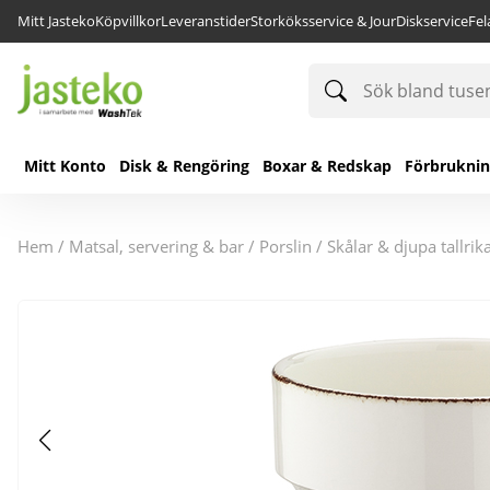
Mitt Jasteko
Köpvillkor
Leveranstider
Storköksservice & Jour
Diskservice
Fe
Sök
bland
tusentals
produkter
Mitt Konto
Disk & Rengöring
Boxar & Redskap
Förbrukni
hem
/
matsal, servering & bar
/
porslin
/
skålar & djupa tallrik