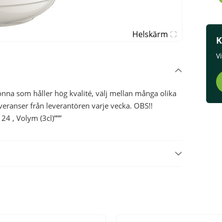
Helskärm
K
V
a som håller hög kvalité, välj mellan många olika
everanser från leverantören varje vecka. OBS!!
4 , Volym (3cl)”””