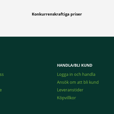
Konkurrenskraftiga priser
HANDLA/BLI KUND
ss
Logga in och handla
Ansök om att bli kund
e
Leveranstider
Köpvillkor