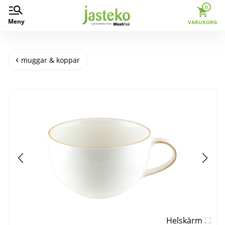
0
Meny
VARUKORG
muggar & koppar
Helskärm