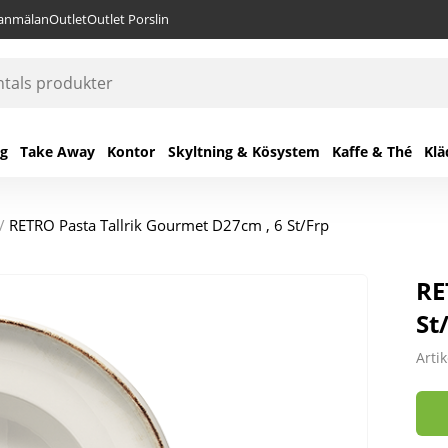
lanmälan
Outlet
Outlet Porslin
ng
Take Away
Kontor
Skyltning & Kösystem
Kaffe & Thé
Klä
/
RETRO Pasta Tallrik Gourmet D27cm , 6 St/Frp
RE
St
Arti