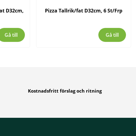
fat D32cm,
Pizza Tallrik/fat D32cm, 6 St/Frp
Gå till
Gå till
Kostnadsfritt förslag och ritning