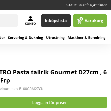
0303-613 03
info@jasteko.se
0
Inköpslista
Varukorg
KONTO
der
Servering & Dukning
Utrustning
Maskiner & Beredning
TRO Pasta tallrik Gourmet D27cm , 6
/Frp
kelnummer: E100GRM27CK
Logga in för priser