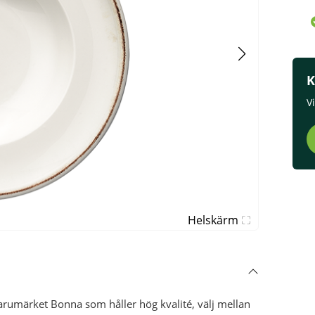
K
V
Helskärm
umärket Bonna som håller hög kvalité, välj mellan