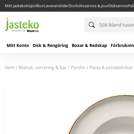
Mitt Jasteko
Köpvillkor
Leveranstider
Storköksservice & Jour
Diskservice
Fe
Sök
bland
tusentals
produkter
Mitt Konto
Disk & Rengöring
Boxar & Redskap
Förbrukni
hem
/
matsal, servering & bar
/
porslin
/
pasta & pizzatallrikar