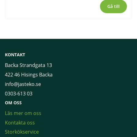
Gå till
KONTAKT
Backa Strandgata 13
422 46 Hisings Backa
info@jasteko.se
0303-613 03
OM OSS
Läs mer om oss
Kontakta oss
Storkökservice