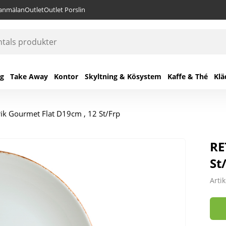
lanmälan
Outlet
Outlet Porslin
ng
Take Away
Kontor
Skyltning & Kösystem
Kaffe & Thé
Klä
rik Gourmet Flat D19cm , 12 St/Frp
RE
St
Arti