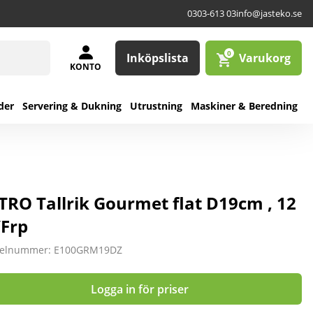
0303-613 03
info@jasteko.se
0
Inköpslista
Varukorg
KONTO
der
Servering & Dukning
Utrustning
Maskiner & Beredning
TRO Tallrik Gourmet flat D19cm , 12
/Frp
kelnummer: E100GRM19DZ
Logga in för priser