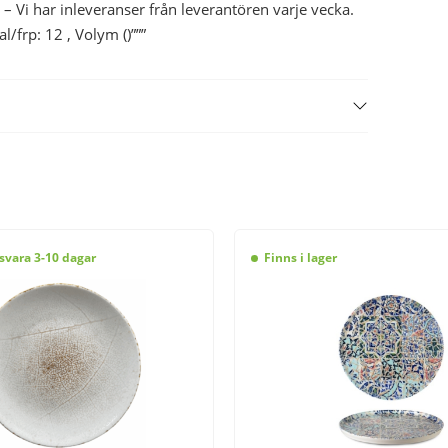
 – Vi har inleveranser från leverantören varje vecka.
frp: 12 , Volym ()”””
svara 3-10 dagar
Finns i lager