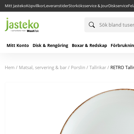
Mitt Jasteko
Köpvillkor
Leveranstider
Storköksservice & Jour
Diskservice
Fe
Sök
bland
tusentals
produkter
Mitt Konto
Disk & Rengöring
Boxar & Redskap
Förbrukni
hem
/
matsal, servering & bar
/
porslin
/
tallrikar
/
RETRO Tall