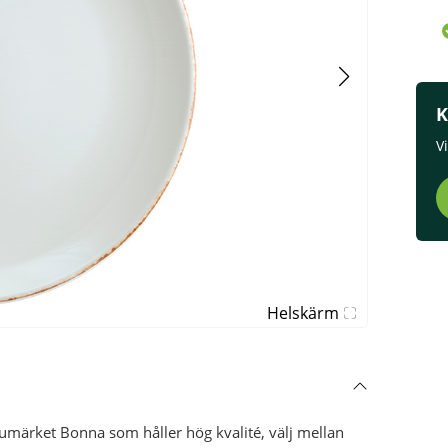
K
V
Helskärm
märket Bonna som håller hög kvalité, välj mellan