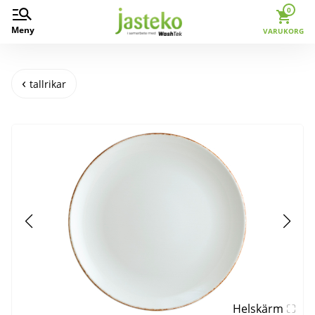
0
Meny
VARUKORG
tallrikar
Helskärm