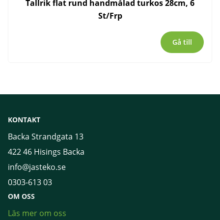
Tallrik flat rund handmålad turkos 28cm, 6
St/Frp
Gå till
KONTAKT
Backa Strandgata 13
422 46 Hisings Backa
info@jasteko.se
0303-613 03
OM OSS
Läs mer om oss